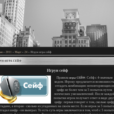
ая
»
2011
»
Март
»
24
» Игрун игра сейф
УН ИГРА СЕЙФ
Игрун сейф
Правила
: Сейф с 4-значным
игры СЕЙФ
кодом. Игроку предлагается возможност
отгадать комбинацию неповторяющихся
цифр не более чем за 5 попыток путем
логических умозаключений. После каждо
попытки игрок получает ответ в виде дву
цифр: первая говорит о том, сколько циф
угадано, а вторая - сколько из угаданных на своем месте. Если игрок за 5 попыт
тгадал шифр - он выиграл. То есть суть игры заключается в том, чтоб с 5 попыт