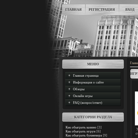
ГЛАВНАЯ
РЕГИСТРАЦИЯ
ВХОД
Главн
МЕНЮ
ИГР
Главная страница
Информация о сайте
Обзоры
Онлайн игры
FAQ (вопрос/ответ)
КАТЕГОРИИ РАЗДЕЛА
Как обыграть казино
[3]
Как обыграть игрун
[6]
о
Как обыграть букмекера
[9]