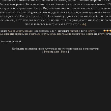
угадать 4-х значное число. Данная программа, не дает полной уверенности в
Вашем выигрыше. То есть вероятность Вашего выигрыша составляет около 80
о в целом при длительной игре Вы, несомненно, останетесь в плюсе. Естествен
как и во всех играх
, нельзя поддаваться азарту и делать крупные ставки
Игруна
то сведёт всю Вашу игру на нет. Программа угадывает это число за 4-6 попыто
 основном, а это как раз те самые 80 процентов она угадывает число с 5 попыт
что и является выигрышем в этой игре.
сейф
гория
:
Как обыграть игрун
|
Просмотров
: 1237 |
Добавил
:
romuch
|
Теги
:
Игрун
,
вые апараты онлайн
,
как обыграть игрун
,
igrun
,
программы для игруна
,
обыграть игрун
|
Ре
о комментариев
:
0
Добавлять комментарии могут только зарегистрированные пользователи.
[
Регистрация
|
Вход
]