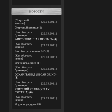
НОВОСТИ
[
Cтартовый
[22.04.2011]
капитал
]
Cтартовый капитал
(
1
)
[
Как обыграть
[22.03.2011]
букмекера
]
ФИКСИРОВАННАЯ ПРИБЫЛЬ
(
0
)
[
Как обыграть
[21.03.2011]
казино
]
Как обыграть казино №2
(
1
)
[
Как обыграть
[22.03.2011]
игрун
]
Игрун игра сапёр
(
0
)
[
Как обыграть
[22.03.2011]
букмекера
]
ОСКАР ГРАЙНД (OSCAR GRIND)
(
1
)
[
Как обыграть
[22.03.2011]
букмекера
]
КРИТЕРИЙ КЕЛЛИ (KELLY
CRITERIA)
(
0
)
[
Как обыграть
[24.03.2011]
игрун
]
Игрун игра дурак
(
3
)