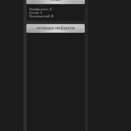
Онлайн всего:
1
Гостей:
1
Пользователей:
0
ПОЗИЦИЯ ТРЕЙДЕРОВ