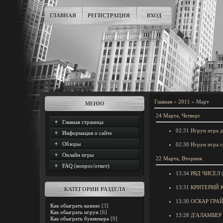
ГЛАВНАЯ
РЕГИСТРАЦИЯ
ВХОД
Главная
»
2011
»
Март
МЕНЮ
24 Марта, Четверг
Главная страница
02:31
Игрун игра 
Информация о сайте
Обзоры
02:30
Игрун игра 
Онлайн игры
22 Марта, Вторник
FAQ (вопрос/ответ)
13:34
РЯД ЧИСЕЛ
13:31
КРИТЕРИЙ К
КАТЕГОРИИ РАЗДЕЛА
13:30
ОСКАР ГРАЙ
Как обыграть казино
[3]
Как обыграть игрун
[6]
13:28
Д'АЛАМБЕР 
Как обыграть букмекера
[9]